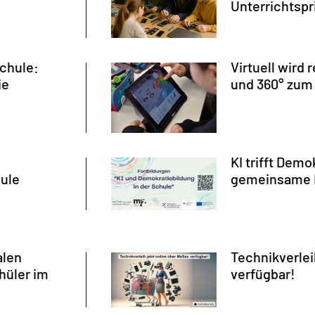
Unterrichtspr
Schule:
Virtuell wird 
ie
und 360° zum
KI trifft Demo
ule
gemeinsame F
alen
Technikverlei
hüler im
verfügbar!