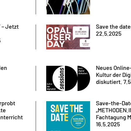
– Jetzt
Save the dat
22.5.2025
5
den
Neues Online
Kultur der Digi
diskutiert. 7.
rprobt
Save-the-Dat
kte
„METHODEN.I
nterricht
Fachtagung 
16.5.2025