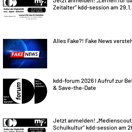
Jetzt anmelden! „Lernen für da
Zeitalter“ kdd-session am 29.1
Alles Fake?! Fake News verste
kdd-forum 2026 I Aufruf zur Be
& Save-the-Date
Jetzt anmelden! „Medienscout
Schulkultur“ kdd-session am 2