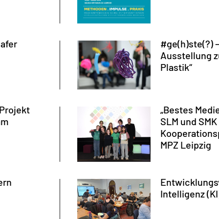
Safer
#ge(h)ste(?) 
Ausstellung 
Plastik“
Projekt
„Bestes Medie
 am
SLM und SMK 
Kooperationsp
MPZ Leipzig
ern
Entwicklungs
Intelligenz (K