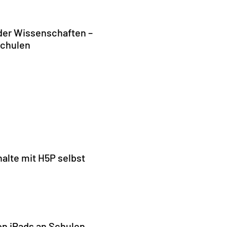
der Wissenschaften –
Schulen
halte mit H5P selbst
on iPads an Schulen