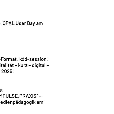
e: OPAL User Day am
-Format: kdd-session:
talität – kurz – digital –
5.2025!
e:
MPULSE.PRAXIS“ –
Medienpädagogik am