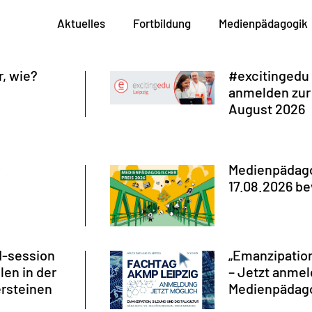
Aktuelles
Fortbildung
Medienpädagogik
r, wie?
#excitingedu 
anmelden zur
August 2026
Medienpädagog
17.08.2026 b
d-session
„Emanzipation
len in der
– Jetzt anme
ersteinen
Medienpädago