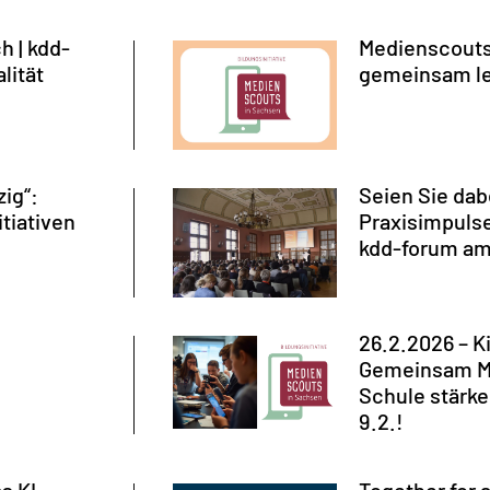
h | kdd-
Medienscouts 
lität
gemeinsam l
zig“:
Seien Sie dab
tiativen
Praxisimpulse
kdd-forum am
26.2.2026 – K
Gemeinsam M
Schule stärk
9.2.!