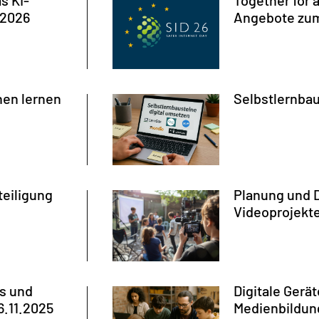
s KI-
Together for a
.2026
Angebote zum
hen lernen
Selbstlernbau
teiligung
Planung und 
Videoprojekt
s und
Digitale Gerät
6.11.2025
Medienbildun