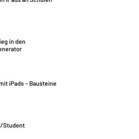
ieg in den
enerator
mit iPads – Bausteine
/Student