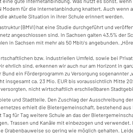
gt eine gute Internetanbindung. Was nützt es sonst, we
 Modem für die Internetanbindung knattert. Auch wenn an
ie aktuelle Situation in ihrer Schule erinnert werden.
struktur (BMVI) hat eine Studie durchgeführt und veröffen
netz angeschlossen sind. In Sachsen galten 43,5% der Sc
chulen in Sachsen mit mehr als 50 Mbit/s angebunden. „Hö
irtschaftlichen bzw. industriellen Umfeld, sowie bei Priva
r ehrlich sind, erkennen wir auch nur am Horizont in gan
r Bund ein Förderprogramm zu Versorgung sogenannter „w
ht insgesamt ca. 23 Mio. EUR bis voraussichtlich Mitte 2
rversorgten, nicht wirtschaftlich erschließbaren Stadtgeb
iete und Stadtteile. Den Zuschlag der Ausschreibung der 
sernetzes erhielt die Bietergemeinschaft, bestehend aus
Tag für Tag weitere Schule an das der Bietergemeinscha
gen, Trassen und Kanäle mit einbezogen und verwendet. 
ne Grabenbauweise so gering wie möglich gehalten. Leid