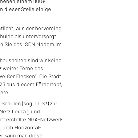
nn neben einem 800€
 dieser Stelle einige
tlicht, aus der hervorging
hulen als unterversorgt.
ren Sie das ISDN Modem im
thaushalten sind wir keine
z weiter Ferne das
eißer Flecken“. Die Stadt
023 aus diesem Fördertopf,
iete.
Schulen (sog. LOS3) zur
 Netz Leipzig und
ft erstellte NGA-Netzwerk
Durch Horizontal-
er kann man diese