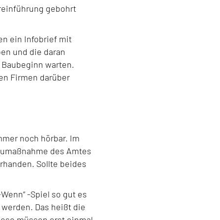
reinführung gebohrt
n ein Infobrief mit
ben und die daran
n Baubeginn warten.
en Firmen darüber
mmer noch hörbar. Im
ne Baumaßnahme des Amtes
handen. Sollte beides
-Wenn“ -Spiel so gut es
 werden. Das heißt die
iese müssen erst einmal