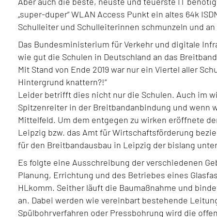
Aber auch die beste, neuste und teuerste IT benöti
„super-duper“ WLAN Access Punkt ein altes 64k ISDN
Schulleiter und Schulleiterinnen schmunzeln und an d
Das Bundesministerium für Verkehr und digitale Infra
wie gut die Schulen in Deutschland an das Breitband
Mit Stand von Ende 2019 war nur ein Viertel aller S
Hintergrund knattern?!“
Leider betrifft dies nicht nur die Schulen. Auch im w
Spitzenreiter in der Breitbandanbindung und wenn wi
Mittelfeld. Um dem entgegen zu wirken eröffnete de
Leipzig bzw. das Amt für Wirtschaftsförderung bezie
für den Breitbandausbau in Leipzig der bislang unte
Es folgte eine Ausschreibung der verschiedenen Geb
Planung, Errichtung und des Betriebes eines Glasfa
HLkomm. Seither läuft die Baumaßnahme und bindet 
an. Dabei werden wie vereinbart bestehende Leitun
Spülbohrverfahren oder Pressbohrung wird die offe