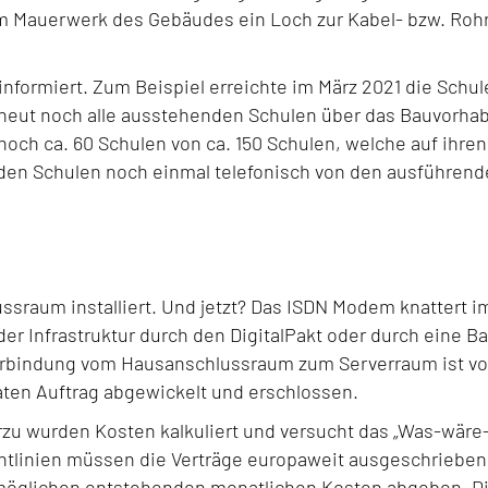
m Mauerwerk des Gebäudes ein Loch zur Kabel- bzw. Roh
nformiert. Zum Beispiel erreichte im März 2021 die Schule
rneut noch alle ausstehenden Schulen über das Bauvorha
 noch ca. 60 Schulen von ca. 150 Schulen, welche auf ihre
den Schulen noch einmal telefonisch von den ausführend
ssraum installiert. Und jetzt? Das ISDN Modem knattert i
g der Infrastruktur durch den DigitalPakt oder durch ei
bindung vom Hausanschlussraum zum Serverraum ist vor
raten Auftrag abgewickelt und erschlossen.
ierzu wurden Kosten kalkuliert und versucht das „Was-wäre
htlinien müssen die Verträge europaweit ausgeschrieben
 möglichen entstehenden monatlichen Kosten abgeben. D