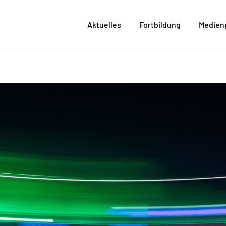
Aktuelles
Fortbildung
Medien
im MPZ
Me
SchiLF
Fortbi
Angebote LaSuB
Medienproj
Technikve
Bera
Kultur der Digita