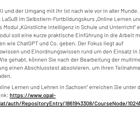
I und der Umgang mit ihr ist nach wie vor in aller Munde
s LaSuB im Selbstlern-Fortbildungskurs „Online Lernen un
 Modul „Künstliche Intelligenz in Schule und Unterricht“ e
ul soll eine kurze praktische Einführung in die Arbeit mi
 wie ChatGPT und Co. geben. Der Fokus liegt auf
issen und Einordnungswissen rund um den Einsatz in 
 Wie gehabt, können Sie nach der Bearbeitung der multim
g einen Abschlusstest absolvieren, um ihren Teilnahm
aden.
nline Lernen und Lehren in Sachsen“ erreichen Sie unter
ink:
https://www.opal-
olat/auth/RepositoryEntry/1861943308/CourseNode/1024