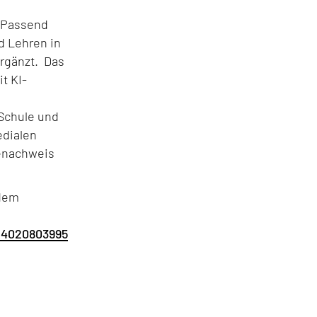
. Passend
d Lehren in
rgänzt.
Das
t KI-
Schule und
edialen
enachweis
 dem
14020803995