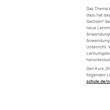
Das Thema K
dazu hat da
Sachsen“ das
neue Lernmod
Anwendungen
Anwendungsw
Unterricht.
Lernumgebun
herunterzul
Den Kurs „O
folgenden L
schule.de/