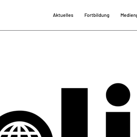
Aktuelles
Fortbildung
Medien
im MPZ
Me
SchiLF
Fortbi
Angebote LaSuB
Medienproj
Technikve
Bera
Kultur der Digita