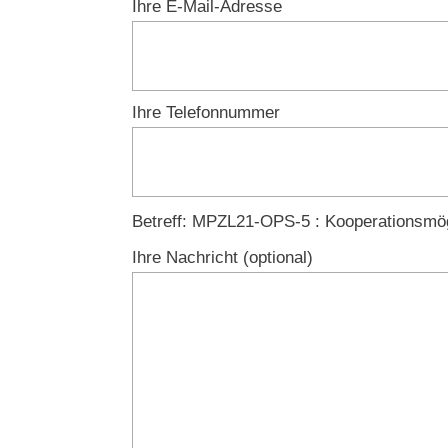
Ihre E-Mail-Adresse
Ihre Telefonnummer
Lass
Betreff: MPZL21-OPS-5 : Kooperationsmög
einfach
Ihre Nachricht (optional)
das
Feld
unbearbeitet!