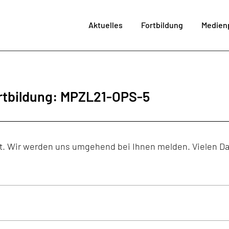
Aktuelles
Fortbildung
Medien
im MPZ
Me
SchiLF
Fortbi
ortbildung: MPZL21-OPS-5
Angebote LaSuB
Medienproj
Technikve
Bera
cht. Wir werden uns umgehend bei Ihnen melden. Vielen D
Kultur der Digita