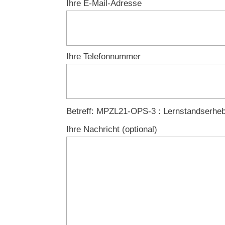
Ihre E-Mail-Adresse
Ihre Telefonnummer
Lass
Betreff: MPZL21-OPS-3 : Lernstandserhe
einfach
Ihre Nachricht (optional)
das
Feld
unbearbeitet!