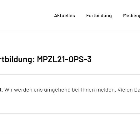
Aktuelles
Fortbildung
Medien
im MPZ
Me
SchiLF
Fortbi
ortbildung: MPZL21-OPS-3
Angebote LaSuB
Medienproj
Technikve
Bera
cht. Wir werden uns umgehend bei Ihnen melden. Vielen D
Kultur der Digita