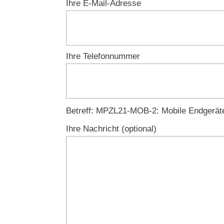
Ihre E-Mail-Adresse
Ihre Telefonnummer
Lass
Betreff: MPZL21-MOB-2: Mobile Endgeräte 
einfach
Ihre Nachricht (optional)
das
Feld
unbearbeitet!