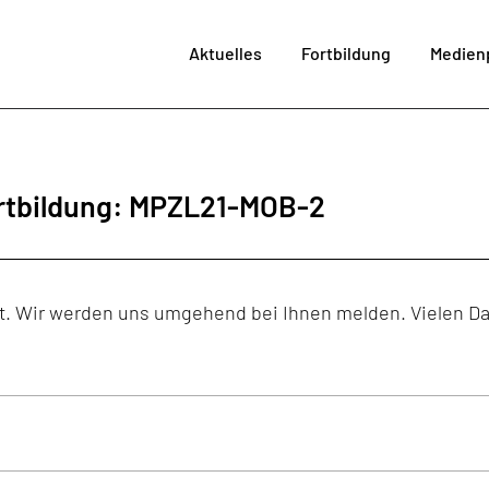
Aktuelles
Fortbildung
Medien
im MPZ
Me
SchiLF
Fortbi
ortbildung: MPZL21-MOB-2
Angebote LaSuB
Medienproj
Technikve
Bera
cht. Wir werden uns umgehend bei Ihnen melden. Vielen D
Kultur der Digita