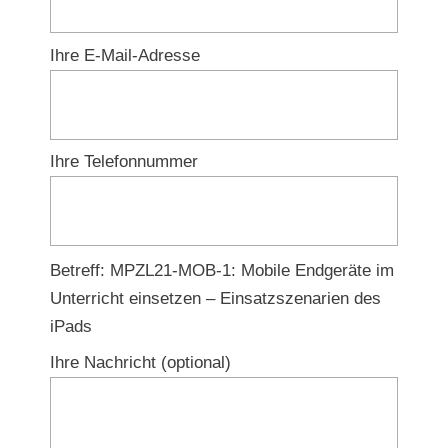
Ihre E-Mail-Adresse
Ihre Telefonnummer
Lass
Betreff: MPZL21-MOB-1: Mobile Endgeräte im
einfach
Unterricht einsetzen – Einsatzszenarien des
das
iPads
Feld
Ihre Nachricht (optional)
unbearbeitet!