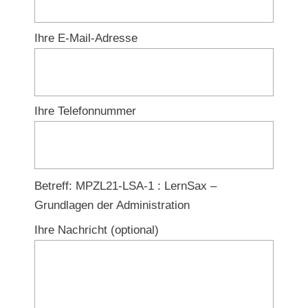
Ihre E-Mail-Adresse
Ihre Telefonnummer
Lass
Betreff: MPZL21-LSA-1 : LernSax –
einfach
Grundlagen der Administration
das
Ihre Nachricht (optional)
Feld
unbearbeitet!