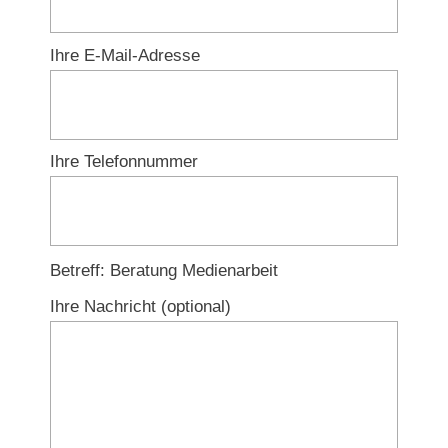
Ihre E-Mail-Adresse
Ihre Telefonnummer
Lass
Betreff: Beratung Medienarbeit
einfach
Ihre Nachricht (optional)
das
Feld
unbearbeitet!